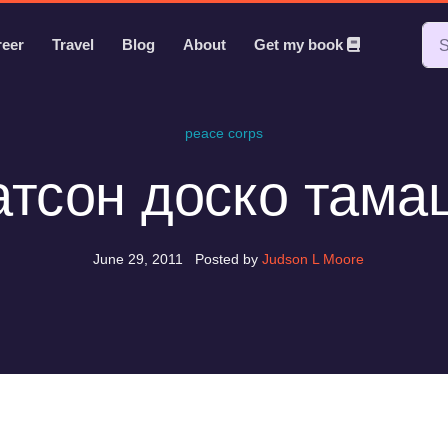
reer
Travel
Blog
About
Get my book
peace corps
тсон доско тама
June 29, 2011
Posted by
Judson L Moore