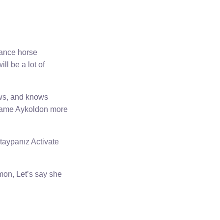
tance horse
ll be a lot of
ows, and knows
 name Aykoldon more
 taypanız Activate
emon, Let’s say she