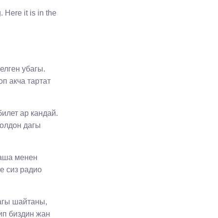
Here it is in the
елген убагы.
п акча тартат
билет ар кандай.
колдон дагы
маша менен
е сиз радио
агы шайтаны,
ип биздин жан