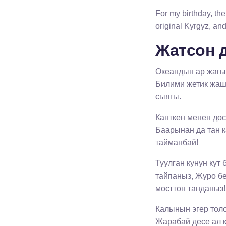
For my birthday, the
original Kyrgyz, and
Жатсон д
Океандын ар жагы,
Билими жетик жаш 
сыягы.
Канткен менен дос
Баарынан да тан к
тайманбай!
Туулган кунун кут
тайпаныз, Журо бе
мосттон танданыз!
Калынын эгер толо
Жарабай десе ал к