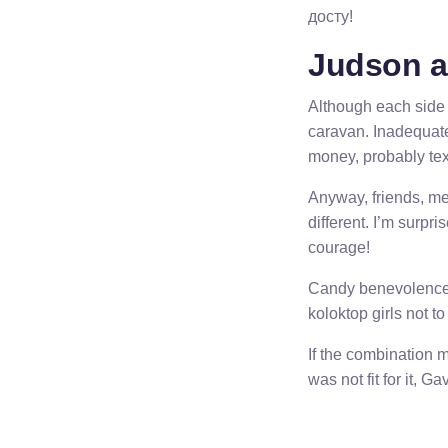
досту!
Judson a 
Although each side 
caravan. Inadequate 
money, probably tex
Anyway, friends, m
different. I’m surp
courage!
Candy benevolence in
koloktop girls not to
If the combination m
was not fit for it, 
peace corps
talas