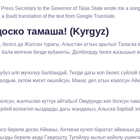
 Press Secretary to the Governor of Talas State wrote me a song. 
 a (bad) translation of the text from Google Translate.
оско тамаша! (Kyrgyz)
 болсо да Жатсон турагы, Алыстан аттын арытып Таласка к
бала келгени бизди кубаннты, Долбоорду бизге жазышып ко
убуз алп мучолуу балбандай, Тилди дагы коп билет, суйлой 
алдым, октом жигит окшойсун, Манас деп атын коюпсун Ай
 болсун, жалпылап куттук айтабыз! Омурундо коп болсун та
рбей колоктоп кыздарды дагы жанданыз, Алыска барбай эл
со берели доско Айканы, Анткени кучоп баратат айканын д
ызды берели анда Гаврошту, Тугойлуу кылып койолу ушинт